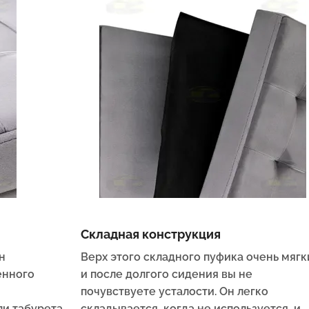
Складная конструкция
н
Верх этого складного пуфика очень мягк
енного
и после долгого сидения вы не
почувствуете усталости. Он легко
ли табурета.
складывается, когда не используется, и