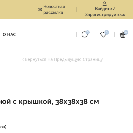
Новостная
Войдите /
рассылка
Зарегистрируйтесь
0
0
0
О НАС
Вернуться На Предыдущую Страницу
ной с крышкой, 38x38x38 см
ов)