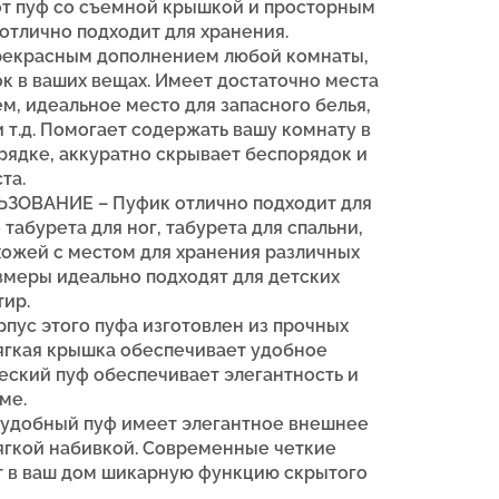
т пуф со съемной крышкой и просторным
отлично подходит для хранения.
прекрасным дополнением любой комнаты,
ок в ваших вещах. Имеет достаточно места
м, идеальное место для запасного белья,
и т.д. Помогает содержать вашу комнату в
рядке, аккуратно скрывает беспорядок и
та.
ОВАНИЕ – Пуфик отлично подходит для
табурета для ног, табурета для спальни,
ихожей с местом для хранения различных
змеры идеально подходят для детских
тир.
ус этого пуфа изготовлен из прочных
мягкая крышка обеспечивает удобное
ческий пуф обеспечивает элегантность и
ме.
удобный пуф имеет элегантное внешнее
ягкой набивкой. Современные четкие
т в ваш дом шикарную функцию скрытого