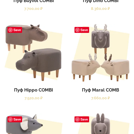
Пуф Buyvol COMBI
Пуф Dino COMBI
7.700,00
₽
8.360,00
₽
Save
Save
Пуф Hippo COMBI
Пуф Maral COMB
7.520,00
₽
7.660,00
₽
Save
Save