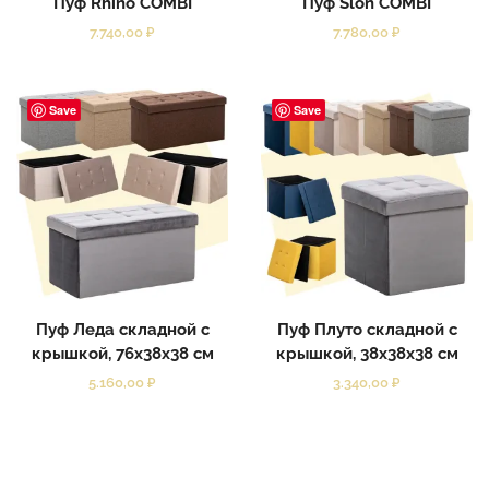
Пуф Rhino COMBI
Пуф Slon COMBI
7.740,00
₽
7.780,00
₽
Save
Save
Пуф Леда складной с
Пуф Плуто складной с
крышкой, 76x38x38 см
крышкой, 38x38x38 см
5.160,00
₽
3.340,00
₽