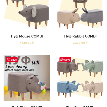
Пуф Mouse COMBI
Пуф Rabbit COMBI
7.640,00
₽
7.400,00
₽
Save
Save