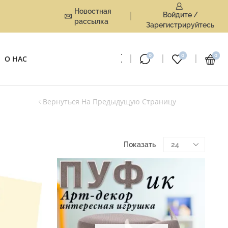
Новостная
Войдите /
рассылка
Зарегистрируйтесь
0
0
0
О НАС
Вернуться На Предыдущую Страницу
Показать