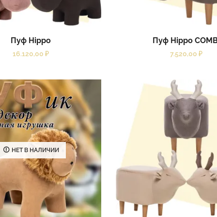
Пуф Hippo
Пуф Hippo COMB
16.120,00
₽
7.520,00
₽
НЕТ В НАЛИЧИИ