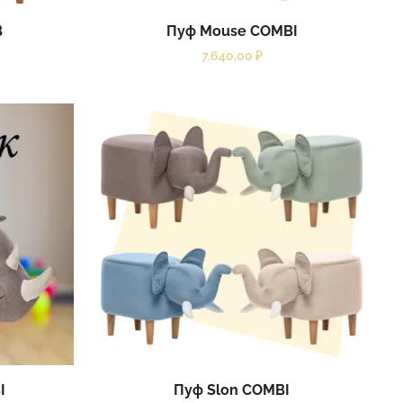
B
Пуф Mouse COMBI
7.640,00
₽
I
Пуф Slon COMBI