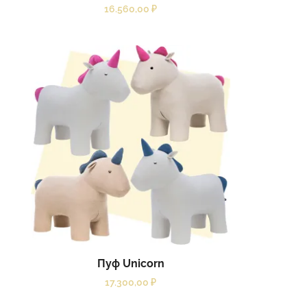
16.560,00
₽
Пуф Unicorn
17.300,00
₽