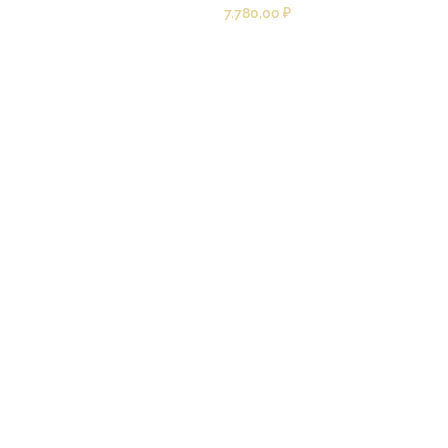
7.780,00
₽