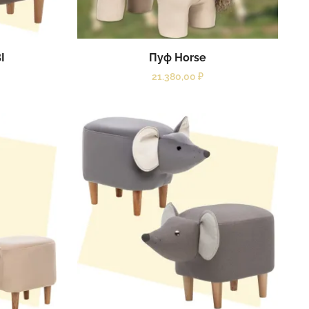
I
Пуф Horse
21.380,00
₽