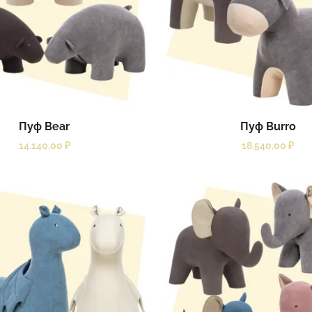
Пуф Bear
Пуф Burro
14.140,00
₽
18.540,00
₽