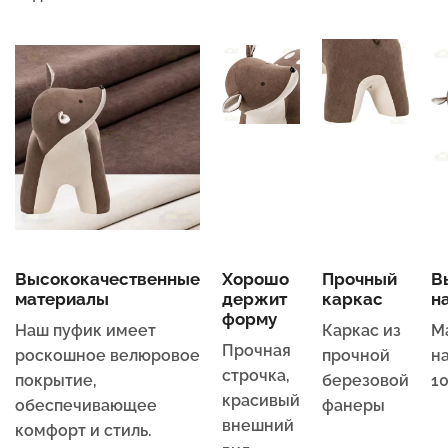
Высококачественные
Хорошо
Прочный
В
материалы
держит
каркас
н
форму
Наш пуфик имеет
Каркас из
М
Прочная
роскошное велюровое
прочной
на
строчка,
покрытие,
березовой
10
красивый
обеспечивающее
фанеры
внешний
комфорт и стиль.