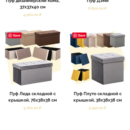
Пуф дизайнерский Кома,
Пуф Дэми
37x37x40 см
8.820,00
₽
4.960,00
₽
Save
Save
Пуф Леда складной с
Пуф Плуто складной с
крышкой, 76x38x38 см
крышкой, 38x38x38 см
5.160,00
₽
3.340,00
₽