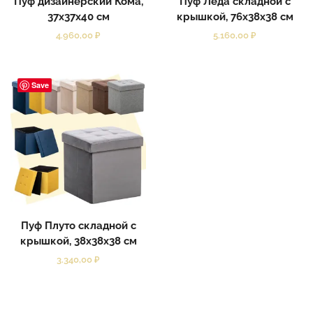
Пуф дизайнерский Кома,
Пуф Леда складной с
37x37x40 см
крышкой, 76x38x38 см
4.960,00
₽
5.160,00
₽
Save
Пуф Плуто складной с
крышкой, 38x38x38 см
3.340,00
₽