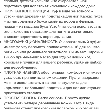
спальня, детская комната. Эта очаровательная
подставка для ног станет изюминкой каждого дома.
ПРОЧНАЯ КОНСТРУКЦИЯ. Пуф в виде животного –
устойчивая деревянная подставка для ног. Каркас пуфа
– из натурального бруса хвойных пород и фанеры,
ножки – из массива бука.
Устойчив, если использовать
его в качестве подставки для ног, что значительно
снижает вероятность опрокидывания.
МНОГОФУНКЦИОНАЛЬНОСТЬ. Очаровательный пуфик
имеет форму бегемота, привлекательный для вашего
ребенка или домашнего животного. Он имеет широкий
выбор применений: место для отдыха ваших ног,
хорошая игрушка для вашего ребенка, удобный выбор
для переобувания.
ПЛОТНАЯ НАБИВКА обеспечивает комфорт и снимает
усталость при длительном сидении. Пуф универсален –
можно использовать в качестве стульчика для
кормления, небольшой подставки для ног или стульев
приставного столика.
ПРОСТАЯ СБОРКА. Легко собрать. Просто нужно
установить четыре деревянные ножки. Пуф в виде
бегемота станет прекрасным подарком и украсит ваш