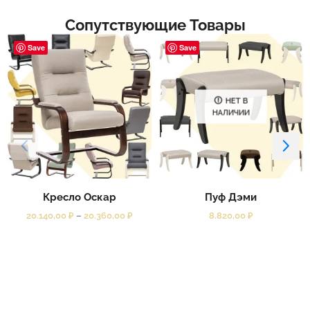
Сопутствующие Товары
Save
Save
НЕТ В
НАЛИЧИИ
Кресло Оскар
Пуф Дэми
20.140,00
₽
–
20.360,00
₽
8.820,00
₽