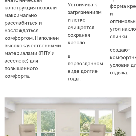
анатомическая
Устойчива к
форма кре
конструкция позволит
загрязнениям
и
максимально
и легко
оптималь
расслабиться и
очищается,
угол накл
наслаждаться
сохраняя
спинки
комфортом. Наполнен
кресло
высококачественными
создают
материалами (ППУ и
в
комфортн
асселекс) для
первозданном
условия д
повышенного
виде долгие
отдыха.
комфорта.
годы.