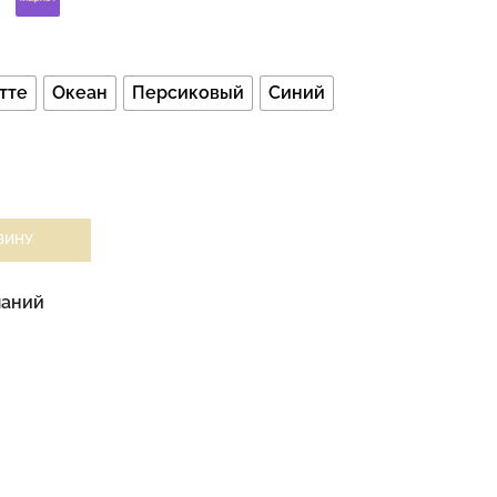
тте
Океан
Персиковый
Синий
ЗИНУ
ланий