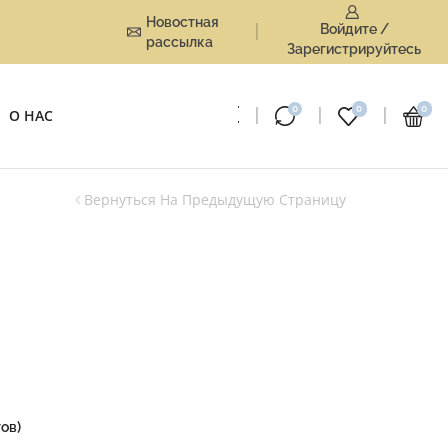
Новостная
Войдите /
рассылка
Зарегистрируйтесь
0
0
0
О НАС
Вернуться На Предыдущую Страницу
ов)