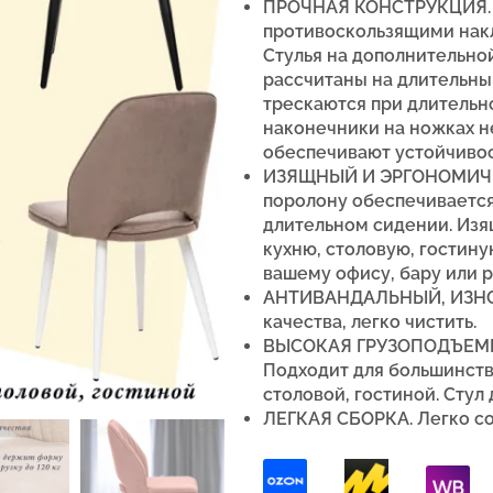
ПРОЧНАЯ КОНСТРУКЦИЯ. 
противоскользящими накл
Стулья на дополнительно
рассчитаны на длительны
трескаются при длительн
наконечники на ножках не
обеспечивают устойчивос
ИЗЯЩНЫЙ И ЭРГОНОМИЧН
поролону обеспечиваетс
длительном сидении. Изя
кухню, столовую, гостин
вашему офису, бару или р
АНТИВАНДАЛЬНЫЙ, ИЗНО
качества, легко чистить.
ВЫСОКАЯ ГРУЗОПОДЪЕМНОС
Подходит для большинств
столовой, гостиной. Стул
ЛЕГКАЯ СБОРКА. Легко со