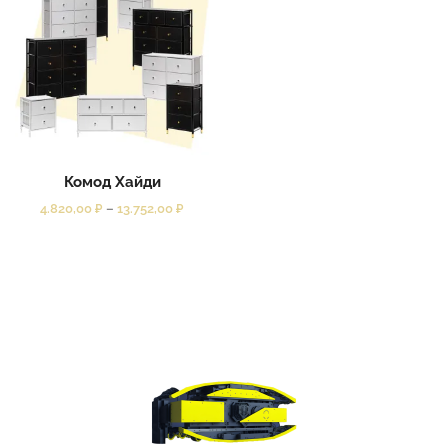
Комод Хайди
4.820,00
₽
–
13.752,00
₽