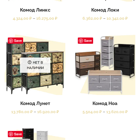
Комод Линкс
Комод Локи
4.324,00
₽
–
16.275,00
₽
6.362,00
₽
–
10.342,00
₽
Save
Save
НЕТ В
НАЛИЧИИ
Комод Лунет
Комод Ноа
13.780,00
₽
–
16.920,00
₽
5.504,00
₽
–
13.620,00
₽
Save