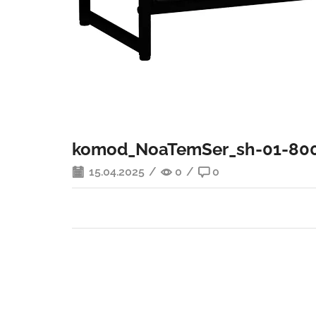
komod_NoaTemSer_sh-01-80
15.04.2025
/
0
/
0