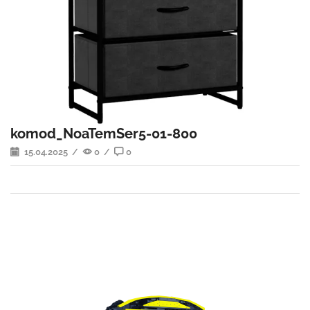
komod_NoaTemSer5-01-800
15.04.2025
/
0
/
0