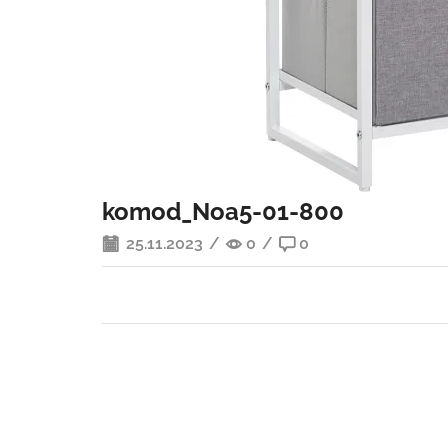
komod_Noa5-01-800
25.11.2023
/
0
/
0