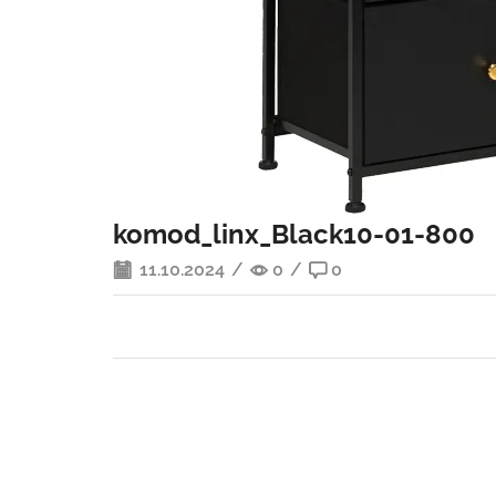
komod_linx_Black10-01-800
11.10.2024
/
0
/
0