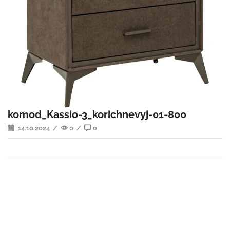
komod_Kassio-3_korichnevyj-01-800
14.10.2024
/
0
/
0