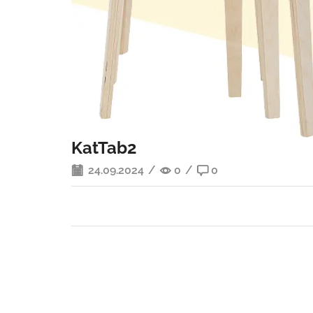
KatTab2
24.09.2024
/
0
/
0