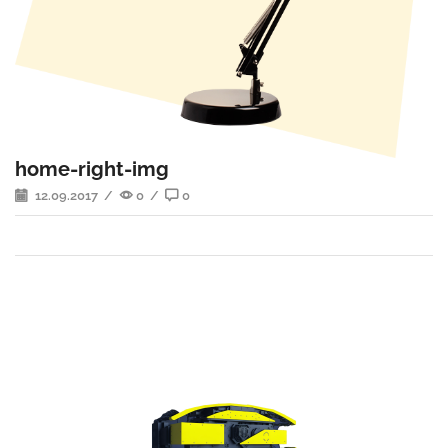
home-right-img
12.09.2017
/
0
/
0