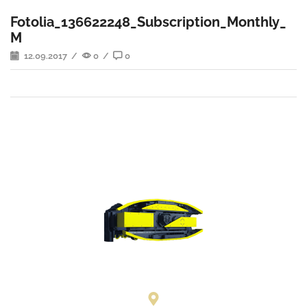
Fotolia_136622248_Subscription_Monthly_
M
12.09.2017
/
0
/
0