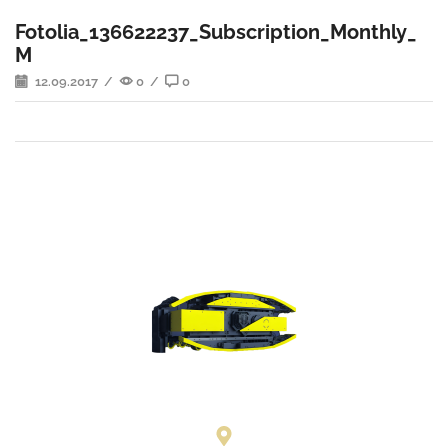
Fotolia_136622237_Subscription_Monthly_
M
12.09.2017
/
0
/
0