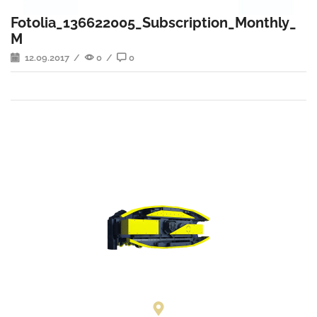
Fotolia_136622005_Subscription_Monthly_
M
12.09.2017
/
0
/
0