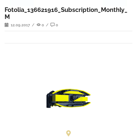
Fotolia_136621916_Subscription_Monthly_
M
12.09.2017
/
0
/
0