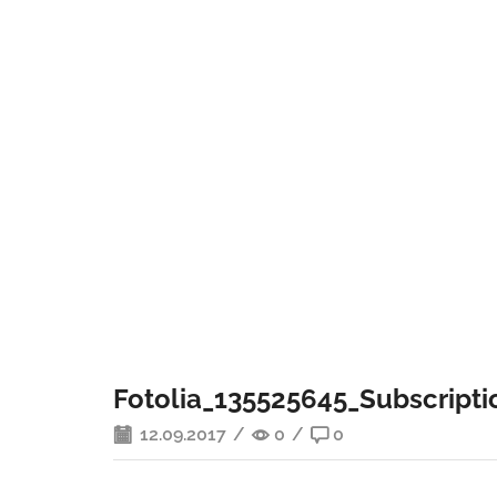
Fotolia_135525645_Subscript
12.09.2017
/
0
/
0