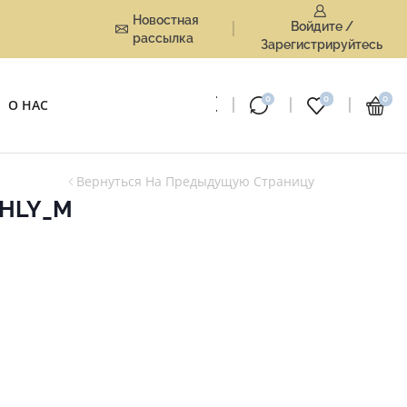
Новостная
Войдите /
рассылка
Зарегистрируйтесь
0
0
0
О НАС
Вернуться На Предыдущую Страницу
THLY_M