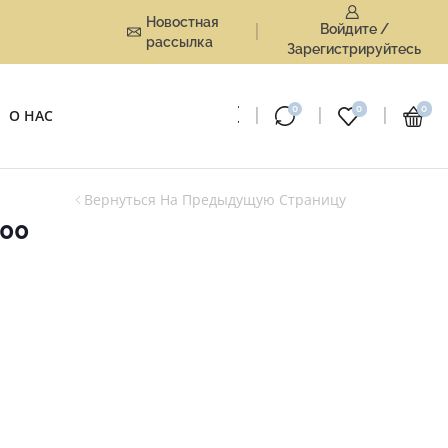
Новостная
Войдите /
рассылка
Зарегистрируйтесь
0
0
0
О НАС
Вернуться На Предыдущую Страницу
00