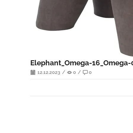
Elephant_Omega-16_Omega-
12.12.2023
/
0
/
0