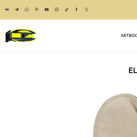
ARTBO
E