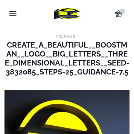
0
ГЛАВНАЯ
CREATE_A_BEAUTIFUL__BOOSTM
AN__LOGO__BIG_LETTERS__THRE
E_DIMENSIONAL_LETTERS__SEED-
3832085_STEPS-25_GUIDANCE-7.5