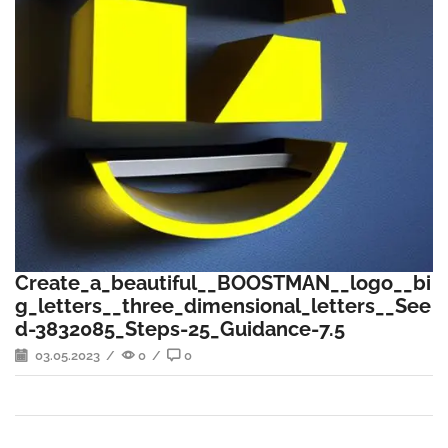
Create_a_beautiful__BOOSTMAN__logo__bi
g_letters__three_dimensional_letters__See
d-3832085_Steps-25_Guidance-7.5
03.05.2023
/
0
/
0