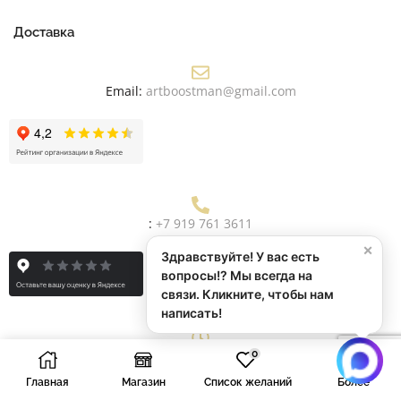
Доставка
Email:
artboostman@gmail.com
:
+7 919 761 3611
×
Здравствуйте! У вас есть
вопросы!? Мы всегда на
связи. Кликните, чтобы нам
написать!
Рабочее Время:
Пн/Пт: 9:00 - 19:00
0
Главная
Магазин
Список желаний
Более