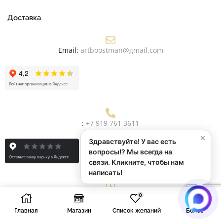
Доставка
Email:
artboostman@gmail.com
:
+7 919 761 3611
×
Здравствуйте! У вас есть
вопросы!? Мы всегда на
связи. Кликните, чтобы нам
написать!
Рабочее Время:
Пн/Пт: 9:00 - 19:00
0
Главная
Магазин
Список желаний
Более