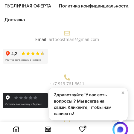
ПУБЛИЧНАЯ ОФЕРТА
Политика конфиденциальности.
Доставка
Email:
artboostman@gmail.com
:
+7 919 761 3611
×
Здравствуйте! У вас есть
вопросы!? Мы всегда на
связи. Кликните, чтобы нам
написать!
Рабочее Время:
Пн/Пт: 9:00 - 19:00
0