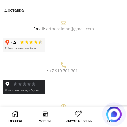
Доставка
Email:
artboostman@gmail.com
:
+7 919 761 3611
Рабочее Время:
Пн/Пт: 9:00 - 19:00
0
Главная
Магазин
Список желаний
Более