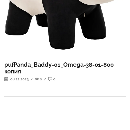
pufPanda_Baddy-01_Omega-38-01-800
копия
08.12.2023
/
0
/
0