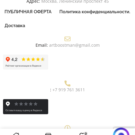
Адрес:
Москва, Ленинский проспект 45
ПУБЛИЧНАЯ ОФЕРТА
Политика конфиденциальности.
Доставка
Email:
artboostman@gmail.com
:
+7 919 761 3611
0
Рабочее Время:
Пн/Пт: 9:00 - 19:00