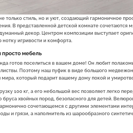
е только стиль, но и уют, создающий гармоничное про
ия. В представленной детской комнате сочетаются мя
одуманный декор. Центром композиции выступает ори
 нотку игривости и комфорта.
м просто мебель
нда готов поселиться в вашем доме! Он любит полако
и листвы. Поэтому наш пуфик в виде большого медвежо
л мира, который подарит вашему дому покой и умиротв
узку 100 кг, а его небольшой вес позволяет легко пере
 бруса хвойных пород, безопасного для детей. Велюро
 гармонично сочетающемся с другими элементами инте
оды и грязи, а наполнитель из шарообразного синтети