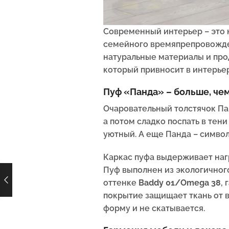
Современный интерьер – это н
семейного времяпрепровожден
натуральные материалы и пр
который привносит в интерьер
Пуф «Панда» – больше, че
Очаровательный толстячок Па
а потом сладко поспать в тен
уютный. А еще Панда – симво
Каркас пуфа выдерживает нагр
Пуф выполнен из экологичного
оттенке
Baddy 01/Omega 38
,
покрытие защищает ткань от в
форму и не скатывается.