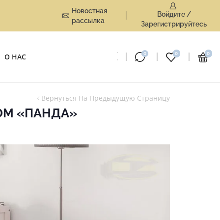
Новостная
Войдите /
рассылка
Зарегистрируйтесь
0
0
0
О НАС
Вернуться На Предыдущую Страницу
ОМ «ПАНДА»