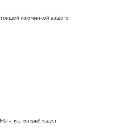
астоящей изюминкой вашего
MBI – пуф, который радует
5
"