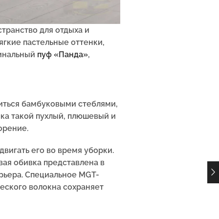
странство для отдыха и
гкие пастельные оттенки,
гинальный
пуф «Панда»
,
миться бамбуковыми стеблями,
нка такой пухлый, плюшевый и
орение.
двигать его во время уборки.
вая обивка представлена в
рьера. Специальное MGT-
ческого волокна сохраняет