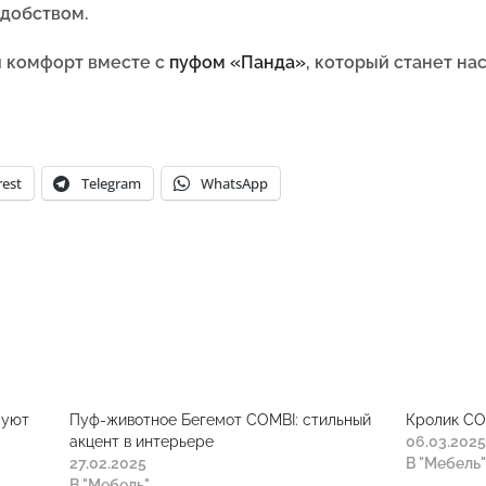
удобством.
и комфорт вместе с
пуфом «Панда»
, который станет н
rest
Telegram
WhatsApp
 уют
Пуф-животное Бегемот COMBI: стильный
Кролик CO
акцент в интерьере
06.03.202
27.02.2025
В "Мебель
В "Мебель"