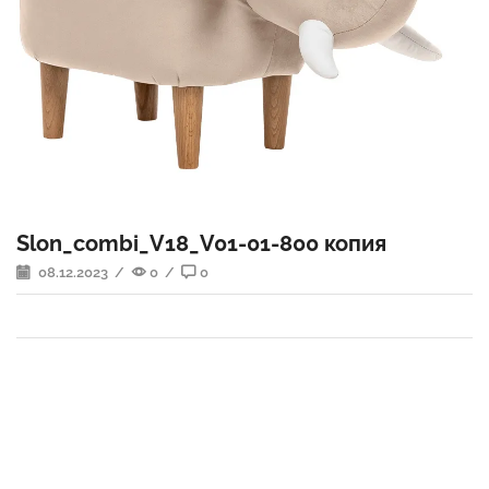
Slon_combi_V18_V01-01-800 копия
08.12.2023
/
0
/
0