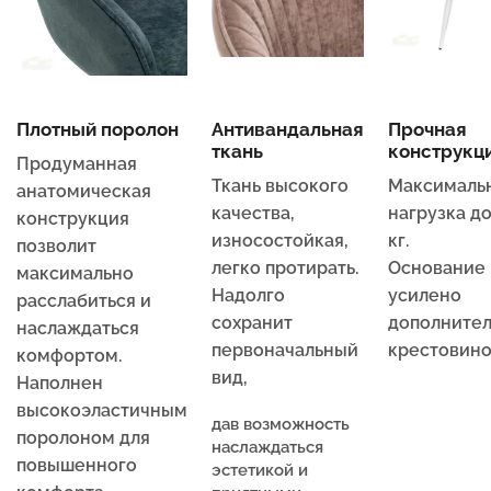
Плотный поролон
Антивандальная
Прочная
ткань
конструкц
Продуманная
Ткань высокого
Максималь
анатомическая
качества,
нагрузка до
конструкция
износостойкая,
кг.
позволит
легко протирать.
Основание
максимально
Надолго
усилено
расслабиться и
сохранит
дополните
наслаждаться
первоначальный
крестовино
комфортом.
вид,
Наполнен
высокоэластичным
дав возможность
поролоном для
наслаждаться
повышенного
эстетикой и