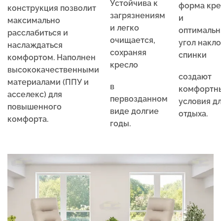
Устойчива к
форма кре
конструкция позволит
загрязнениям
и
максимально
и легко
оптималь
расслабиться и
очищается,
угол накл
наслаждаться
сохраняя
спинки
комфортом. Наполнен
кресло
высококачественными
создают
материалами (ППУ и
в
комфортн
асселекс) для
первозданном
условия д
повышенного
виде долгие
отдыха.
комфорта.
годы.