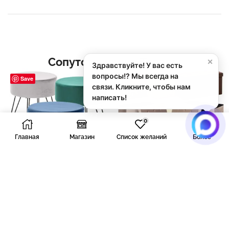
Сопутствующие Товары
×
Здравствуйте! У вас есть
вопросы!? Мы всегда на
Save
Save
связи. Кликните, чтобы нам
написать!
0
Главная
Магазин
Список желаний
Более
Пуф дизайнерский Кома,
Пуф Леда складной с
37x37x40 см
крышкой, 76x38x38 см
4.960,00
₽
5.160,00
₽