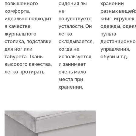
повышенного
сидения вы
хранении
комфорта,
не
разных вещей
идеально подходит
почувствуете
книг, игрушек,
в качестве
усталости. Он
одежды, одеял
журнального
легко
пульта
столика, подставки
складывается,
дистанционно
для ног или
когда не
управления,
табурета. Ткань
используется,
обуви и т.д.
высокого качества,
и занимает
легко протирать.
очень мало
места при
хранении.