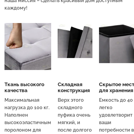
наша миссия – сделать красивый дом доступным
каждому!
Ткань высокого
Складная
Скрытое мес
качества
конструкция
для хранения
Максимальная
Верх этого
Емкость до 40
нагрузка до 100 кг.
складного
легко
Наполнен
пуфика очень
удовлетворит
высокоэластичным
мягкий, и
ваши
поролоном для
после долгого
потребности в