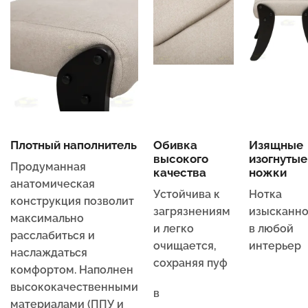
Плотный наполнитель
Обивка
Изящные
высокого
изогнутые
Продуманная
качества
ножки
анатомическая
Устойчива к
Нотка
конструкция позволит
загрязнениям
изысканно
максимально
и легко
в любой
расслабиться и
очищается,
интерьер
наслаждаться
сохраняя пуф
комфортом. Наполнен
высококачественными
в
материалами (ППУ и