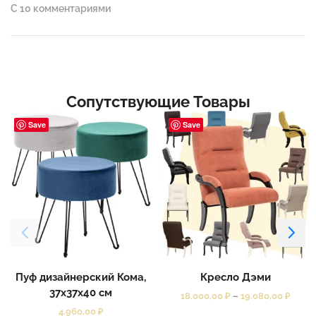
С 10 комментариями
Сопутствующие Товары
Save
Save
Пуф дизайнерский Кома,
Кресло Дэми
37x37x40 см
18.000,00
₽
–
19.080,00
₽
4.960,00
₽