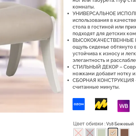
ног или табурета. Пуф с
комнаты.
УНИВЕРСАЛЬНОЕ ИСПОЛЬЗ
использования в качестве 
стола в гостиной или пр
подходят для детских ком
ВЫСОКОКАЧЕСТВЕННЫЕ 
ощупь сиденье обтянуто 
устойчива к износу и лег
элегантность и расслабл
СТИЛЬНЫЙ ДЕКОР –
Совр
ножками добавит нотку и
СБОРНАЯ КОНСТРУКЦИЯ – 
считанные минуты.
Цвет обивки
: V18 Бежевый