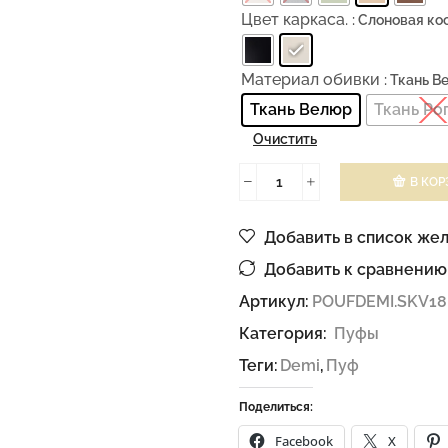
Цвет каркаса.
: Слоновая ко
Материал обивки
: Ткань 
Ткань Велюр
Ткань Ро
Очистить
В КОР
Добавить в список же
Добавить к сравнению
Артикул:
POUFDEMI.SKV18
Категория:
Пуфы
Теги:
Demi
,
Пуф
Поделиться:
Facebook
X