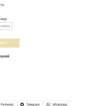
сть
Велюр
гожка
ЗИНУ
ланий
Pinterest
Telegram
WhatsApp