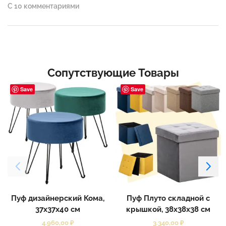
С 10 комментариями
Сопутствующие Товары
Save
Save
Пуф дизайнерский Кома,
Пуф Плуто складной с
37x37x40 см
крышкой, 38x38x38 см
4.960,00
₽
3.340,00
₽