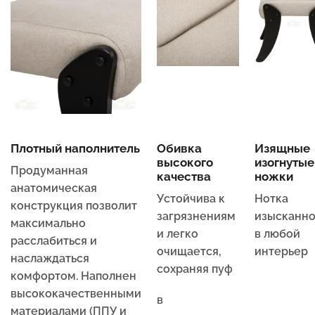
Плотный наполнитель
Обивка
Изящные
высокого
изогнутые
Продуманная
качества
ножки
анатомическая
Устойчива к
Нотка
конструкция позволит
загрязнениям
изысканно
максимально
и легко
в любой
расслабиться и
очищается,
интерьер
наслаждаться
сохраняя пуф
комфортом. Наполнен
высококачественными
в
материалами (ППУ и