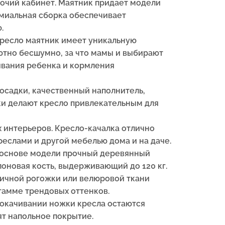
бочий кабинет. Маятник придает модели
емиальная сборка обеспечивает
.
ресло маятник имеет уникальную
ютно бесшумно, за что мамы и выбирают
ивания ребенка и кормления
посадки, качественный наполнитель,
и делают кресло привлекательным для
х интерьеров. Кресло-качалка отлично
реслами и другой мебелью дома и на даче.
В основе модели прочный деревянный
слоновая кость, выдерживающий до 120 кг.
тичной рогожки или велюровой ткани
гамме трендовых оттенков.
 покачивании ножки кресла остаются
т напольное покрытие.