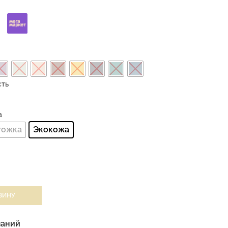
сть
а
гожка
Экокожа
ЗИНУ
ланий