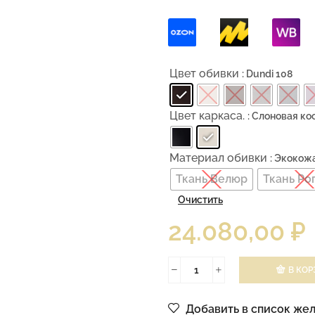
Цвет обивки
: Dundi 108
Цвет каркаса.
: Слоновая ко
Материал обивки
: Экокож
Ткань Велюр
Ткань Ро
Очистить
24.080,00
₽
В КОР
Добавить в список же