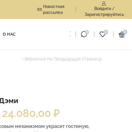
Новостная
Войдите /
рассылка
Зарегистрируйтесь
0
0
0
О НАС
Вернуться На Предыдущую Страницу
 Дэми
24.080,00
₽
–
ковым механизмом украсит гостиную,