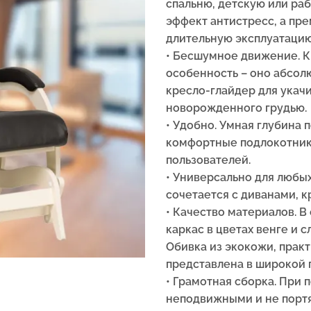
спальню, детскую или ра
эффект антистресс, а пр
длительную эксплуатацию
• Бесшумное движение. К
особенность – оно абсол
кресло-глайдер для укач
новорожденного грудью.
• Удобно. Умная глубина 
комфортные подлокотник
пользователей.
• Универсально для любы
сочетается с диванами, к
• Качество материалов. 
каркас в цветах венге и 
Обивка из экокожи, прак
представлена в широкой 
• Грамотная сборка. При
неподвижными и не портя