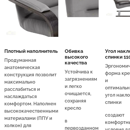
Плотный наполнитель
Обивка
Угол накл
высокого
спинки 110
Продуманная
качества
Эргономи
анатомическая
Устойчива к
форма кре
конструкция позволит
загрязнениям
и
максимально
и легко
оптималь
расслабиться и
очищается,
угол накл
наслаждаться
сохраняя
спинки
комфортом. Наполнен
кресло
высококачественными
создают
материалами (ППУ и
в
комфортн
холкон) для
первозданном
условия д