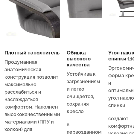
Плотный наполнитель
Обивка
Угол накл
высокого
спинки 110
Продуманная
качества
Эргономи
анатомическая
Устойчива к
форма кре
конструкция позволит
загрязнениям
и
максимально
и легко
оптималь
расслабиться и
очищается,
угол накл
наслаждаться
сохраняя
спинки
комфортом. Наполнен
кресло
высококачественными
создают
материалами (ППУ и
в
комфортн
холкон) для
первозданном
условия д