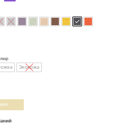
Велюр
гожка
Экокожа
ЗИНУ
ланий