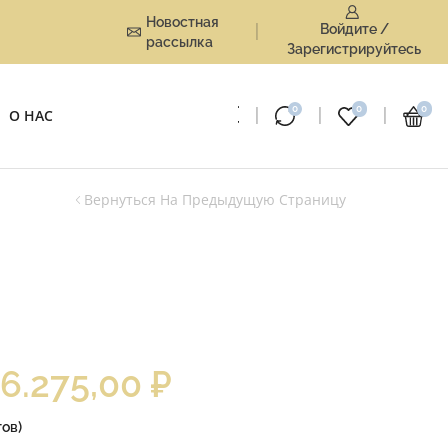
Новостная
Войдите /
рассылка
Зарегистрируйтесь
0
0
0
О НАС
Вернуться На Предыдущую Страницу
16.275,00
₽
ов)