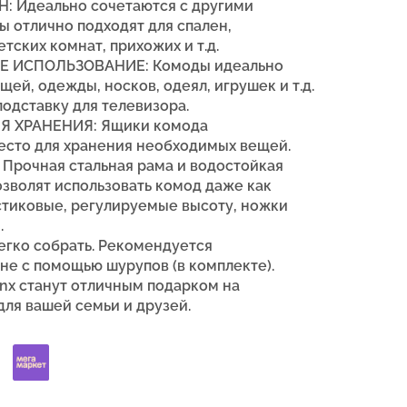
 Идеально сочетаются с другими
ы отлично подходят для спален,
тских комнат, прихожих и т.д.
ИСПОЛЬЗОВАНИЕ: Комоды идеально
щей, одежды, носков, одеял, игрушек и т.д.
одставку для телевизора.
Я ХРАНЕНИЯ: Ящики комода
есто для хранения необходимых вещей.
рочная стальная рама и
водостойкая
озволят использовать комод даже как
стиковые, регулируемые высоту, ножки
.
гко собрать.
Рекомендуется
не с помощью шурупов (в комплекте).
inx
станут отличным подарком на
для вашей семьи и друзей.