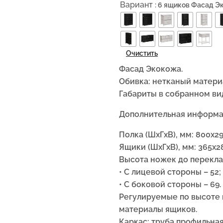
Вариант
: 6 ящиков Фасад 
Очистить
Фасад Экокожа.
Обивка: нетканый матери
Габариты в собранном ви
Дополнительная информа
Полка (ШxГxВ), мм: 800х29
Ящики (ШxГxВ), мм: 365х28
Высота ножек до перекла
• С лицевой стороны – 52;
• С боковой стороны – 69.
Регулируемые по высоте 
материалы ящиков.
Каркас: труба профильная