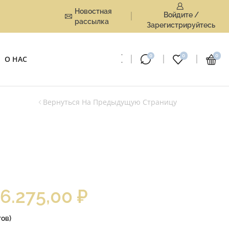
Новостная
Войдите /
рассылка
Зарегистрируйтесь
0
0
0
О НАС
Вернуться На Предыдущую Страницу
16.275,00
₽
ов)