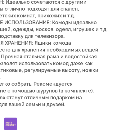
 Идеально сочетаются с другими
ы отлично подходят для спален,
тских комнат, прихожих и т.д.
ИСПОЛЬЗОВАНИЕ: Комоды идеально
щей, одежды, носков, одеял, игрушек и т.д.
одставку для телевизора.
Я ХРАНЕНИЯ: Ящики комода
есто для хранения необходимых вещей.
рочная стальная рама и
водостойкая
озволят использовать комод даже как
стиковые, регулируемые высоту, ножки
.
гко собрать.
Рекомендуется
не с помощью шурупов (в комплекте).
inx
станут отличным подарком на
для вашей семьи и друзей.