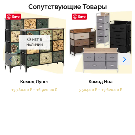
Сопутствующие Товары
Save
Save
НЕТ В
НАЛИЧИИ
Комод Лунет
Комод Ноа
13.780,00
₽
–
16.920,00
₽
5.504,00
₽
–
13.620,00
₽