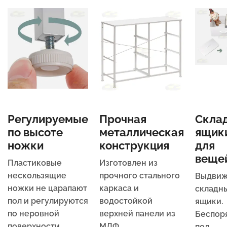
Регулируемые
Прочная
Скла
по высоте
металлическая
ящик
ножки
конструкция
для
веще
Пластиковые
Изготовлен из
нескользящие
прочного стального
Выдви
ножки не царапают
каркаса и
складн
пол и регулируются
водостойкой
ящики.
по неровной
верхней панели из
Беспор
поверхности.
МДФ.
под