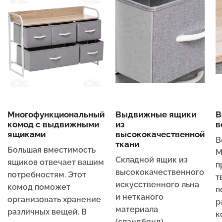
Многофункциональный
Выдвижные ящики
В
комод с выдвижными
из
в
ящиками
высококачественной
В
ткани
Большая вместимость
М
Складной ящик из
ящиков отвечает вашим
п
высококачественного
потребностям. Этот
т
искусственного льна
комод поможет
п
и нетканого
организовать хранение
р
материала
различных вещей. В
к
(спандбонд)