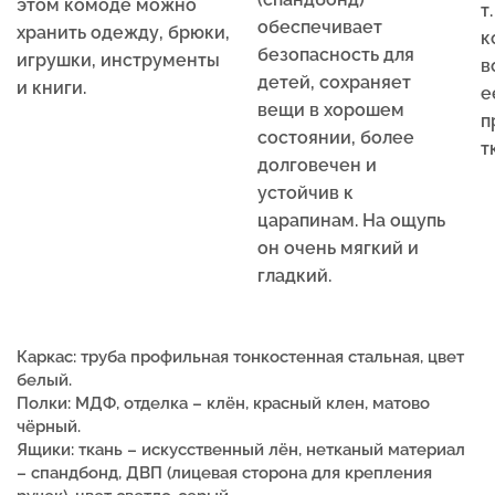
этом комоде можно
т
обеспечивает
хранить одежду, брюки,
к
безопасность для
игрушки, инструменты
в
детей, сохраняет
и книги.
е
вещи в хорошем
п
состоянии, более
т
долговечен и
устойчив к
царапинам. На ощупь
он очень мягкий и
гладкий.
Каркас: труба профильная тонкостенная стальная, цвет
белый.
Полки: МДФ, отделка – клён, красный клен, матово
чёрный.
Ящики: тк
ань – искусственный лён, нетканый материал
– спандбонд, ДВП (лицевая сторона для крепления