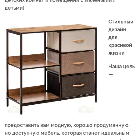
детских комнат и помещений с маленькими
детьми).
Стильный
дизайн
для
красивой
жизни
Наша цель
—
предоставить вам модную, хорошо продуманную,
но доступную мебель, которая станет идеальным