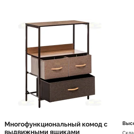
Многофункциональный комод с
Выс
выдвижными ящиками
Скла