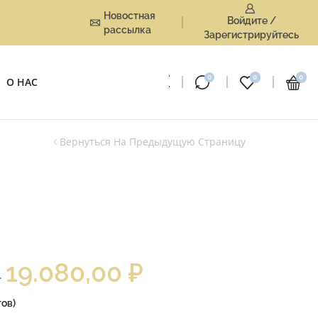
Новостная
Войдите /
рассылка
Зарегистрируйтесь
0
0
0
О НАС
Вернуться На Предыдущую Страницу
19.080,00
₽
–
ов)