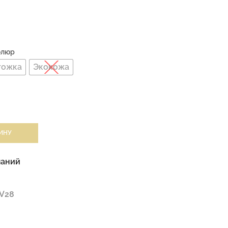
Велюр
гожка
Экокожа
ИНУ
ланий
V28