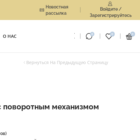
Новостная
Войдите /
рассылка
Зарегистрируйтесь
0
0
0
О НАС
Вернуться На Предыдущую Страницу
 с поворотным механизмом
ов)