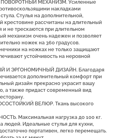
 ПОВОРОТНЫЙ МЕХАНИЗМ. Усиленные
противоскользящими накладками
стула. Стулья на дополнительной,
й крестовине рассчитаны на длительный
я и не трескаются при длительном
ый механизм очень надежен и позволяет
ительно ножек на 360 градусов.
нечники на ножках не только защищают
спечивают устойчивость на неровной
 И ЭРГОНОМИЧНЫЙ ДИЗАЙН. Благодаря
печивается дополнительный комфорт при
льный дизайн прекрасно украсит вашу
ую, а также придаст современный вид
есторану.
СОСТОЙКИЙ ВЕЛЮР. Ткань высокого
ТЬ. Максимальная нагрузка до 100 кг.
а людей. Идеальные стулья для кухни,
 достаточно портативен, легко перемещать.
брать за 15 минут.