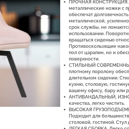
ПРОЧНАЯ КОНСТРУКЦИЯ.
металлические ножки с 
обеспечат долговечность 
металлической, усиленно
срок службы, не ломаютс
использовании.
Поворотн
вращаться сиденью относ
Противоскользящие нако
пол от царапин, но и обе
поверхности.
СТИЛЬНЫЙ СОВРЕМЕННЫЙ
плотному поролону обес
длительном сидении. Сти
кухню, столовую, гостин
вашему офису, бару или р
АНТИВАНДАЛЬНЫЙ, ИЗНО
качества, легко чистить.
ВЫСОКАЯ ГРУЗОПОДЪЕМНОС
Подходит для большинств
столовой, гостиной. Стул
ЛЕГКАЯ СБОРКА. Легко со