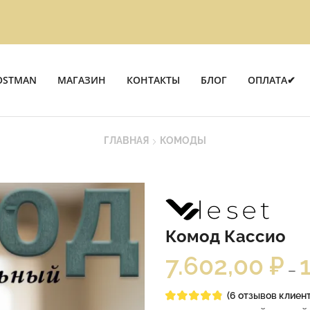
OSTMAN
МАГАЗИН
КОНТАКТЫ
БЛОГ
ОПЛАТА✔
ГЛАВНАЯ
КОМОДЫ
Комод Кассио
7.602,00
₽
–
(
6
отзывов клиент