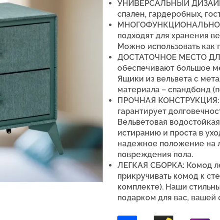
УНИВЕРСАЛЬНЫЙ ДИЗАЙН: 
спален, гардеробных, гост
МНОГОФУНКЦИОНАЛЬНОЕ 
подходят для хранения ве
Можно использовать как п
ДОСТАТОЧНОЕ МЕСТО ДЛ
обеспечивают большое м
Ящики из вельвета
с мета
материала – спандбонд (п
ПРОЧНАЯ КОНСТРУКЦИЯ: 
гарантирует долговечност
Вельветовая водостойкая
истиранию и проста в ухо
надежное положение на 
повреждения пола.
ЛЕГКАЯ СБОРКА: Комод ле
прикручивать комод к ст
комплекте).
Наши стильны
подарком для вас, вашей 