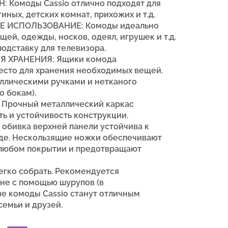
Комоды Cassio отлично подходят для
иных, детских комнат, прихожих и т.д.
ИСПОЛЬЗОВАНИЕ: Комоды идеально
щей, одежды, носков, одеял, игрушек и т.д.
одставку для телевизора.
Я ХРАНЕНИЯ: Ящики комода
есто для хранения необходимых вещей.
ллическими ручками и нетканого
о бокам).
Прочный металлический каркас
ь и устойчивость конструкции.
 обивка верхней панели устойчива к
де
.
Нескользящие ножки обеспечивают
любом покрытии и предотвращают
гко собрать.
Рекомендуется
ене с помощью шурупов (в
е комоды Cassio
станут отличным
семьи и друзей.