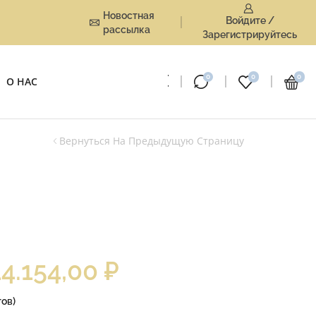
Новостная
Войдите /
рассылка
Зарегистрируйтесь
0
0
0
О НАС
Вернуться На Предыдущую Страницу
14.154,00
₽
ов)