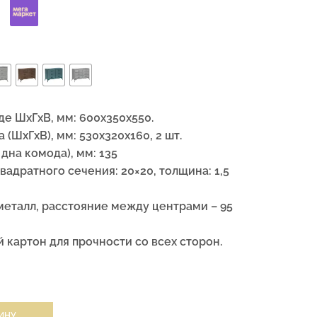
е ШхГхВ, мм: 600х350х550.
(ШxГxВ), мм: 530х320х160, 2 шт.
дна комода), мм: 135
вадратного сечения: 20×20, толщина: 1,5
, металл, расстояние между центрами – 95
 картон для прочности со всех сторон.
ИНУ